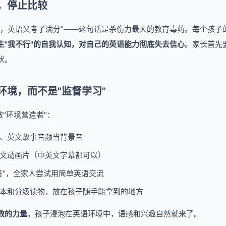
，停止比较
谁，英语又考了满分"——这句话是杀伤力最大的教育毒药。每个孩子
生"我不行"的自我认知，对自己的英语能力彻底失去信心
。家长首先
状。
环境，而不是"监督学习"
做"环境营造者"：
、英文故事音频当背景音
文动画片（中英文字幕都可以）
日"，全家人尝试用简单英语交流
本和分级读物，放在孩子随手能拿到的地方
教的力量
。孩子浸泡在英语环境中，语感和兴趣自然就来了。