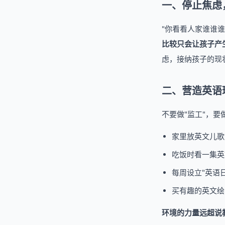
一、停止焦虑
"你看看人家谁谁
比较只会让孩子产
虑，接纳孩子的现
二、营造英语
不要做"监工"，要
家里放英文儿歌
吃饭时看一集英
每周设立"英语
买有趣的英文绘
环境的力量远超说