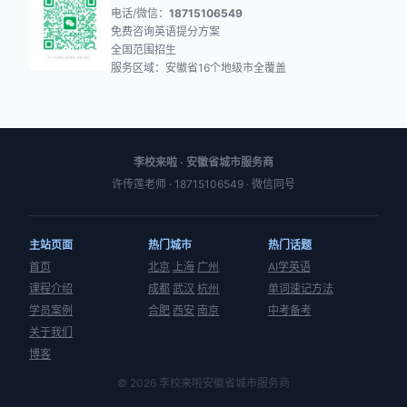
电话/微信：
18715106549
免费咨询英语提分方案
全国范围招生
服务区域：安徽省16个地级市全覆盖
李校来啦 · 安徽省城市服务商
许传莲老师 · 18715106549 · 微信同号
主站页面
热门城市
热门话题
首页
北京
上海
广州
AI学英语
课程介绍
成都
武汉
杭州
单词速记方法
学员案例
合肥
西安
南京
中考备考
关于我们
博客
© 2026 李校来啦安徽省城市服务商