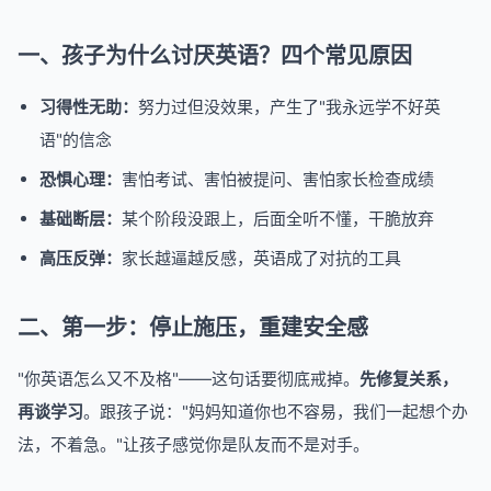
一、孩子为什么讨厌英语？四个常见原因
习得性无助：
努力过但没效果，产生了"我永远学不好英
语"的信念
恐惧心理：
害怕考试、害怕被提问、害怕家长检查成绩
基础断层：
某个阶段没跟上，后面全听不懂，干脆放弃
高压反弹：
家长越逼越反感，英语成了对抗的工具
二、第一步：停止施压，重建安全感
"你英语怎么又不及格"——这句话要彻底戒掉。
先修复关系，
再谈学习
。跟孩子说："妈妈知道你也不容易，我们一起想个办
法，不着急。"让孩子感觉你是队友而不是对手。